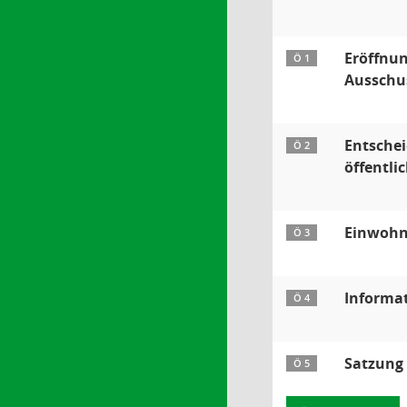
Eröffnun
Ö 1
Ausschus
Entsche
Ö 2
öffentlic
Einwohn
Ö 3
Informa
Ö 4
Satzung 
Ö 5