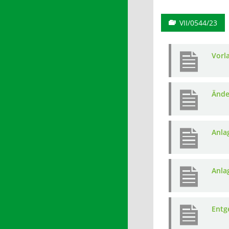
VII/0544/23
Vorl
Ände
Anla
Anla
Entg