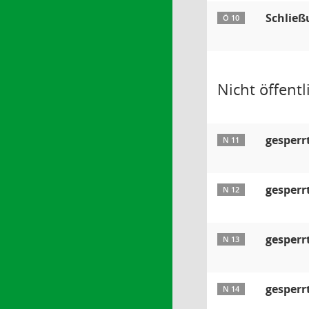
Schließ
Ö 10
Nicht öffentli
gesperr
N 11
gesperr
N 12
gesperr
N 13
gesperr
N 14