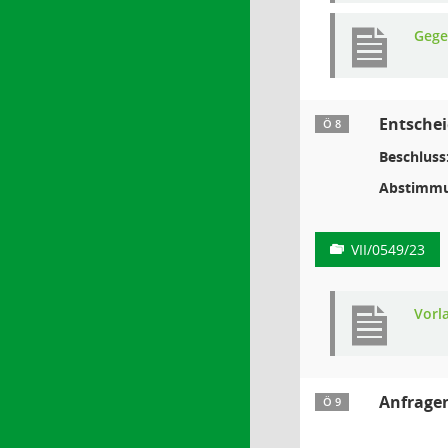
Gege
Entsche
Ö 8
Beschluss
Abstimmu
VII/0549/23
Vorl
Anfrage
Ö 9