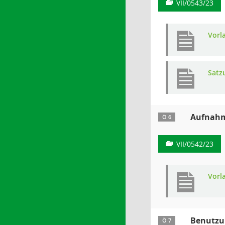
VII/0543/23
Vorl
Satz
Aufnahm
Ö 6
VII/0542/23
Vorl
Benutzun
Ö 7