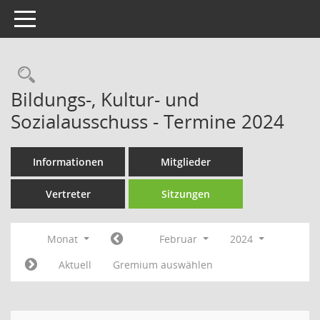
Toggle navigation
Rechercheauswahl
Bildungs-, Kultur- und
Sozialausschuss - Termine 2024
Informationen
Mitglieder
Vertreter
Sitzungen
Monat
Februar
2024
Aktuell
Gremium auswählen