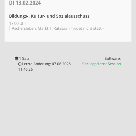
DI
13.02.2024
Bildungs-, Kultur- und Sozialausschuss
17:00 Uhr
Aschersleben, Markt 1, Ratssaal - findet nicht statt -
1 Satz
Software:
(Wird in
Letzte Änderung: 07.08.2026
Sitzungsdienst
Session
11:46:26