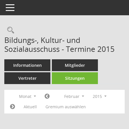
Toggle navigation
Rechercheauswahl
Bildungs-, Kultur- und
Sozialausschuss - Termine 2015
Informationen
Mitglieder
Vertreter
Sitzungen
Monat
Februar
2015
Aktuell
Gremium auswählen