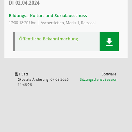
DI
02.04.2024
Bildungs-, Kultur- und Sozialausschuss
17:00-18:20 Uhr
Aschersleben, Markt 1, Ratssaal
Öffentliche Bekanntmachung
1 Satz
Software:
(Wird in
Letzte Änderung: 07.08.2026
Sitzungsdienst
Session
11:46:26