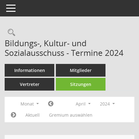
Toggle navigation
Rechercheauswahl
Bildungs-, Kultur- und
Sozialausschuss - Termine 2024
Informationen
Mitglieder
Vertreter
Sitzungen
Monat
April
2024
Aktuell
Gremium auswählen