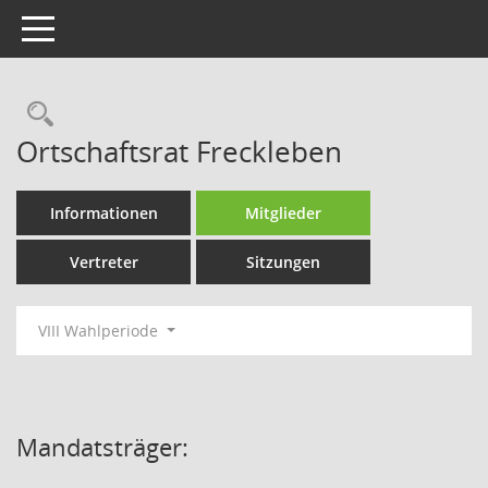
Toggle navigation
Rechercheauswahl
Ortschaftsrat Freckleben
Informationen
Mitglieder
Vertreter
Sitzungen
VIII Wahlperiode
Mandatsträger: