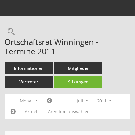
Toggle navigation
Rechercheauswahl
Ortschaftsrat Winningen -
Termine 2011
Informationen
Mitglieder
Vertreter
Sitzungen
Monat
Juli
2011
Aktuell
Gremium auswählen