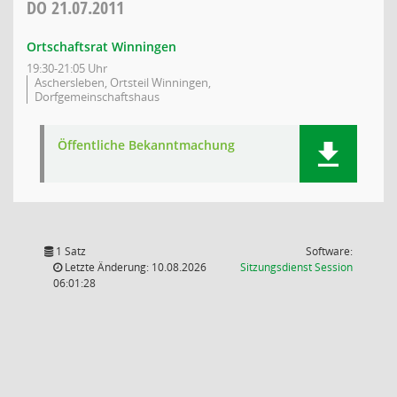
DO
21.07.2011
Ortschaftsrat Winningen
19:30-21:05 Uhr
Aschersleben, Ortsteil Winningen,
Dorfgemeinschaftshaus
Öffentliche Bekanntmachung
1 Satz
Software:
(Wird in
Letzte Änderung: 10.08.2026
Sitzungsdienst
Session
06:01:28