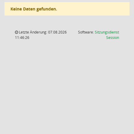
Keine Daten gefunden.
Letzte Änderung: 07.08.2026
Software:
Sitzungsdienst
(Wird in
11:46:26
Session