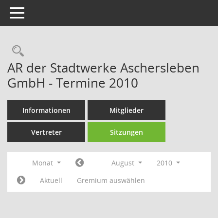
Toggle navigation
Rechercheauswahl
AR der Stadtwerke Aschersleben
GmbH - Termine 2010
Informationen
Mitglieder
Vertreter
Sitzungen
Monat
August
2010
Aktuell
Gremium auswählen