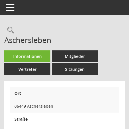
Toggle navigation
Rechercheauswahl
Aschersleben
Informationen
Mitglieder
Vertreter
Sitzungen
Ort
06449 Aschersleben
Straße