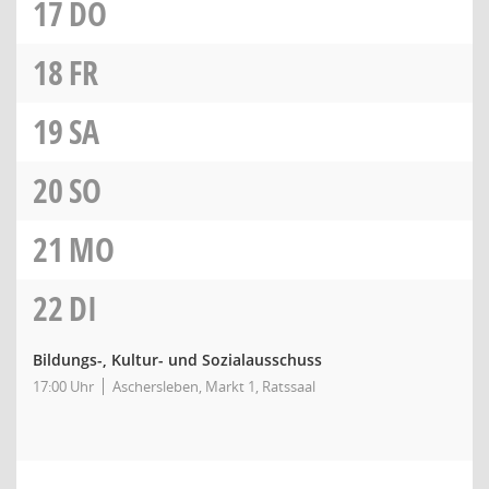
17
DO
18
FR
19
SA
20
SO
21
MO
22
DI
Bildungs-, Kultur- und Sozialausschuss
17:00 Uhr
Aschersleben, Markt 1, Ratssaal