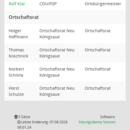
Ralf Klar
CDU/FDP
Ortsbürgermeister
Ortschaftsrat
Holger
Ortschaftsrat Neu
Ortschaftsrat
Hoffmann
Königsaue
Thomas
Ortschaftsrat Neu
Ortschaftsrat
Koschnick
Königsaue
Norbert
Ortschaftsrat Neu
Ortschaftsrat
Schnita
Königsaue
Horst
Ortschaftsrat Neu
Ortschaftsrat
Schulze
Königsaue
5 Sätze
Software:
(Wird in
Letzte Änderung: 07.08.2026
Sitzungsdienst
Session
06:01:24