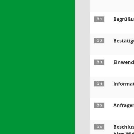
Begrüßu
Ö 1
Bestäti
Ö 2
Einwendu
Ö 3
Informa
Ö 4
Anfrage
Ö 5
Beschlus
Ö 6