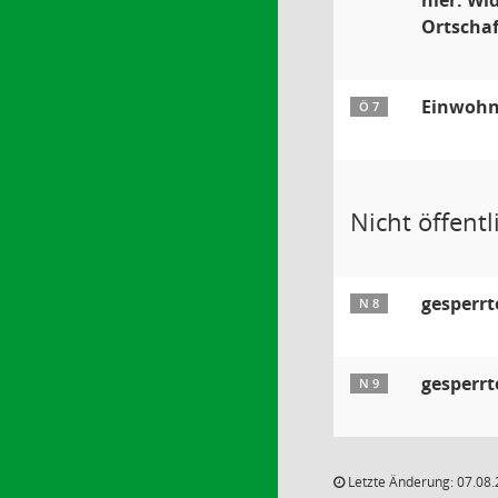
hier: Wi
Ortschaf
Einwohn
Ö 7
Nicht öffentli
gesperrt
N 8
gesperrt
N 9
Letzte Änderung: 07.08.