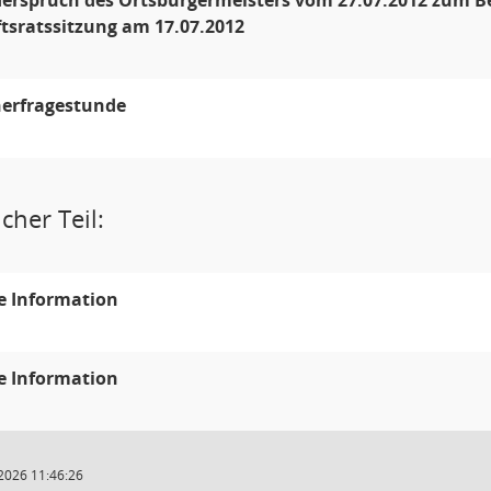
derspruch des Ortsbürgermeisters vom 27.07.2012 zum Be
tsratssitzung am 17.07.2012
erfragestunde
cher Teil:
e Information
e Information
2026 11:46:26