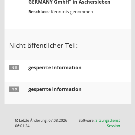
GERMANY GmbH" in Aschersleben
Beschluss:
Kenntnis genommen
Nicht öffentlicher Teil:
gesperrte Information
N 8
gesperrte Information
N 9
Letzte Änderung: 07.08.2026
Software:
Sitzungsdienst
(Wird in
06:01:24
Session