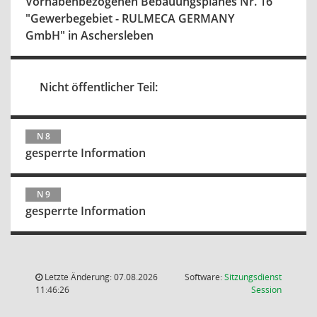
Vorhabenbezogenen Bebauungsplanes Nr. 16
"Gewerbegebiet - RULMECA GERMANY
GmbH" in Aschersleben
Nicht öffentlicher Teil:
N 8
gesperrte Information
N 9
gesperrte Information
Letzte Änderung: 07.08.2026
Software:
Sitzungsdienst
(Wird in
11:46:26
Session