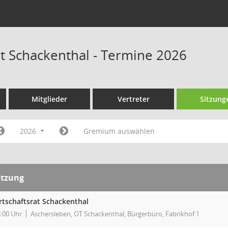
at Schackenthal - Termine 2026
Mitglieder
Vertreter
Sitzung
2026
Gremium auswählen
itzung
rtschaftsrat Schackenthal
:00 Uhr
Aschersleben, OT Schackenthal, Bürgerbüro, Fabrikhof 1