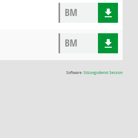
BM
BM
(Wird in
Software:
Sitzungsdienst
Session