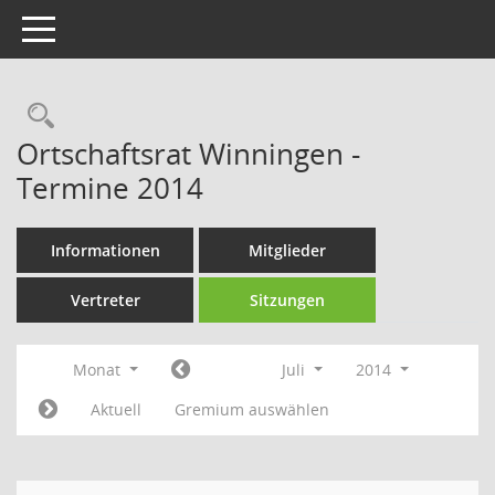
Toggle navigation
Rechercheauswahl
Ortschaftsrat Winningen -
Termine 2014
Informationen
Mitglieder
Vertreter
Sitzungen
Monat
Juli
2014
Aktuell
Gremium auswählen