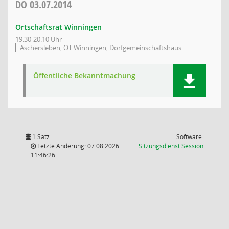
DO
03.07.2014
Ortschaftsrat Winningen
19:30-20:10 Uhr
Aschersleben, OT Winningen, Dorfgemeinschaftshaus
Öffentliche Bekanntmachung
1 Satz
Software:
(Wird in
Letzte Änderung: 07.08.2026
Sitzungsdienst
Session
11:46:26