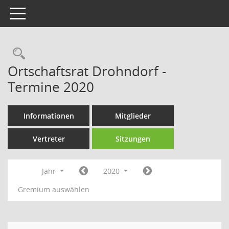
Toggle navigation
Rechercheauswahl
Ortschaftsrat Drohndorf -
Termine 2020
Informationen
Mitglieder
Vertreter
Sitzungen
Jahr
2020
Gremium auswählen