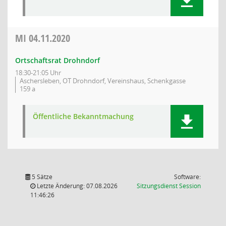
MI
04.11.2020
Ortschaftsrat Drohndorf
18:30-21:05 Uhr
Aschersleben, OT Drohndorf, Vereinshaus, Schenkgasse
159 a
Öffentliche Bekanntmachung
5 Sätze
Software:
(Wird in
Letzte Änderung: 07.08.2026
Sitzungsdienst
Session
11:46:26