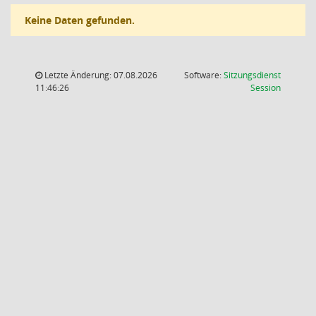
Keine Daten gefunden.
Letzte Änderung: 07.08.2026
Software:
Sitzungsdienst
(Wird in
11:46:26
Session