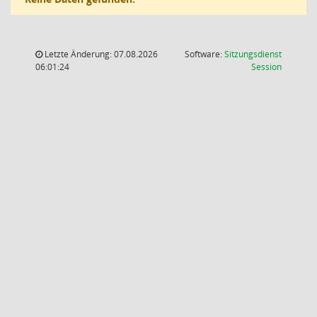
Letzte Änderung: 07.08.2026
Software:
Sitzungsdienst
(Wird in
06:01:24
Session