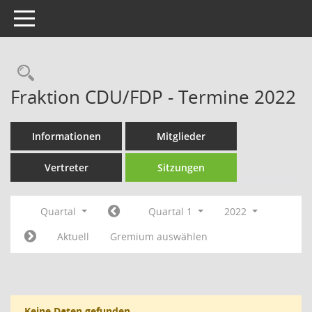
Toggle navigation
Rechercheauswahl
Fraktion CDU/FDP - Termine 2022
Informationen
Mitglieder
Vertreter
Sitzungen
Quartal
Quartal 1
2022
Aktuell
Gremium auswählen
Keine Daten gefunden.