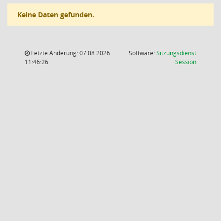
Keine Daten gefunden.
Letzte Änderung: 07.08.2026
Software:
Sitzungsdienst
(Wird in
11:46:26
Session