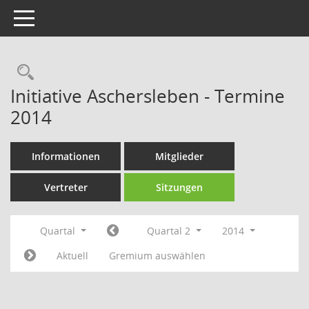
Toggle navigation
Rechercheauswahl
Initiative Aschersleben - Termine
2014
Informationen
Mitglieder
Vertreter
Sitzungen
Quartal
Quartal 2
2014
Aktuell
Gremium auswählen