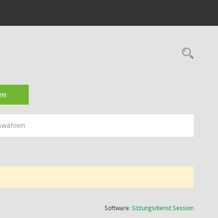
Rec
en
swählen
(Wird in
Software:
Sitzungsdienst
Session