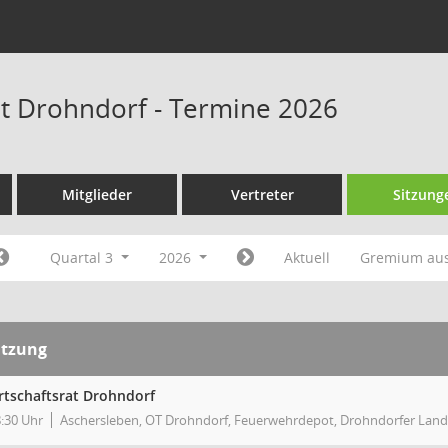
at Drohndorf - Termine 2026
Mitglieder
Vertreter
Sitzung
Quartal 3
2026
Aktuell
Gremium au
itzung
rtschaftsrat Drohndorf
:30 Uhr
Aschersleben, OT Drohndorf, Feuerwehrdepot, Drohndorfer Land