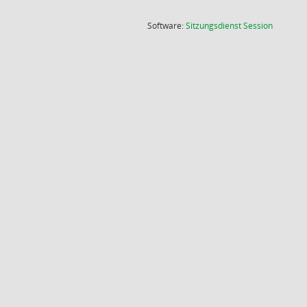
(Wird in
Software:
Sitzungsdienst
Session