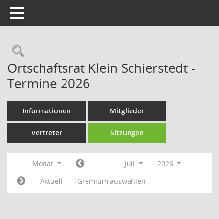
Toggle navigation
Rechercheauswahl
Ortschaftsrat Klein Schierstedt -
Termine 2026
Informationen
Mitglieder
Vertreter
Sitzungen
Monat
Juli
2026
Aktuell
Gremium auswählen