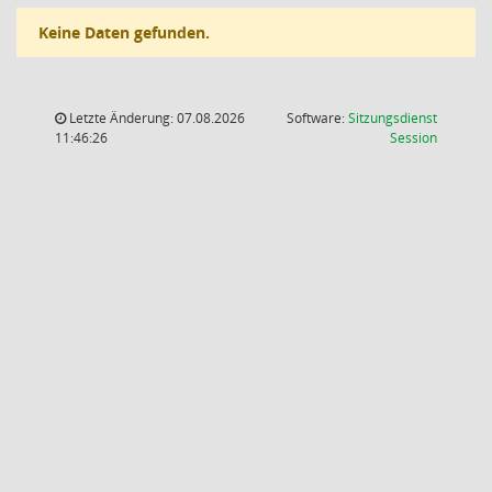
Keine Daten gefunden.
Letzte Änderung: 07.08.2026
Software:
Sitzungsdienst
(Wird in
11:46:26
Session