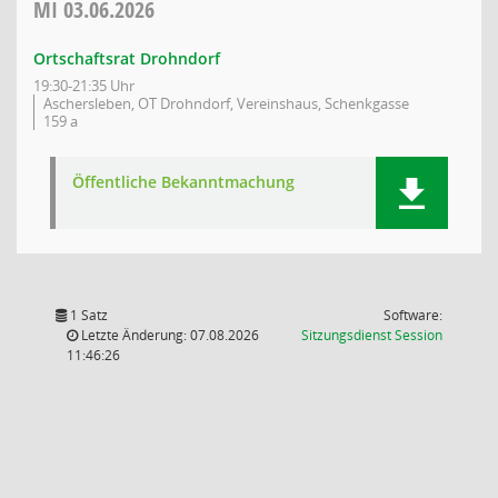
MI
03.06.2026
Ortschaftsrat Drohndorf
19:30-21:35 Uhr
Aschersleben, OT Drohndorf, Vereinshaus, Schenkgasse
159 a
Öffentliche Bekanntmachung
1 Satz
Software:
(Wird in
Letzte Änderung: 07.08.2026
Sitzungsdienst
Session
11:46:26