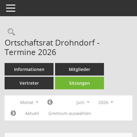
Toggle navigation
Rechercheauswahl
Ortschaftsrat Drohndorf -
Termine 2026
Informationen
Mitglieder
Vertreter
Sitzungen
Monat
Juni
2026
Aktuell
Gremium auswählen