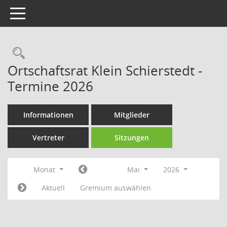
Toggle navigation
Rechercheauswahl
Ortschaftsrat Klein Schierstedt -
Termine 2026
Informationen
Mitglieder
Vertreter
Sitzungen
Monat
Mai
2026
Aktuell
Gremium auswählen