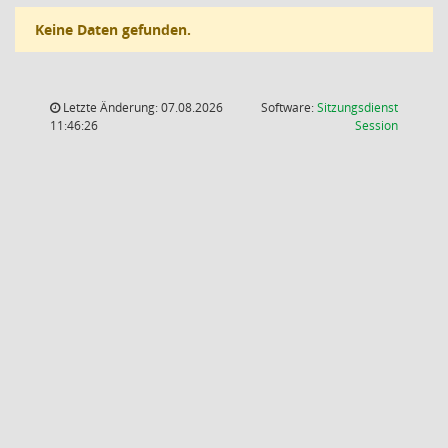
Keine Daten gefunden.
Letzte Änderung: 07.08.2026
Software:
Sitzungsdienst
(Wird in
11:46:26
Session