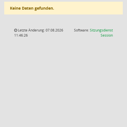
Keine Daten gefunden.
Letzte Änderung: 07.08.2026
Software:
Sitzungsdienst
(Wird in
11:46:26
Session