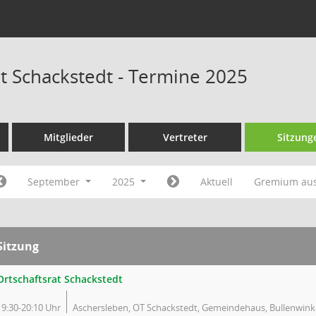
at Schackstedt - Termine 2025
Mitglieder
Vertreter
Sitzung
September
2025
Aktuell
Gremium au
Sitzung
Ortschaftsrat Schackstedt
19:30-20:10 Uhr
Aschersleben, OT Schackstedt, Gemeindehaus, Bullenwink