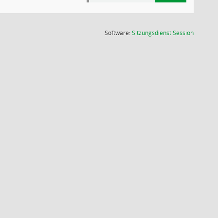
(Wird in
Software:
Sitzungsdienst
Session