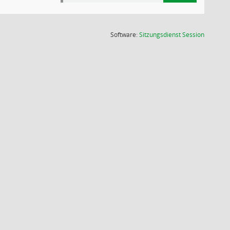
(Wird in
Software:
Sitzungsdienst
Session