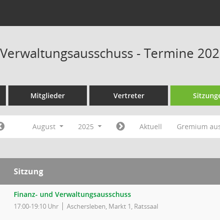
 Verwaltungsausschuss - Termine 20
Mitglieder
Vertreter
Sitzung
August
2025
Aktuell
Gremium au
Sitzung
Finanz- und Verwaltungsausschuss
17:00-19:10 Uhr
Aschersleben, Markt 1, Ratssaal