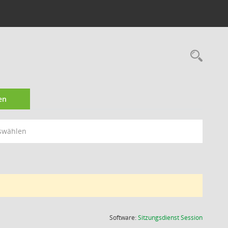
Rec
en
swählen
(Wird in
Software:
Sitzungsdienst
Session