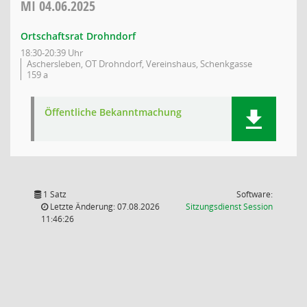
MI
04.06.2025
Ortschaftsrat Drohndorf
18:30-20:39 Uhr
Aschersleben, OT Drohndorf, Vereinshaus, Schenkgasse
159 a
Öffentliche Bekanntmachung
1 Satz
Software:
(Wird in
Letzte Änderung: 07.08.2026
Sitzungsdienst
Session
11:46:26