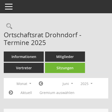
Toggle navigation
Rechercheauswahl
Ortschaftsrat Drohndorf -
Termine 2025
Informationen
Mitglieder
Vertreter
Sitzungen
Monat
Juni
2025
Aktuell
Gremium auswählen