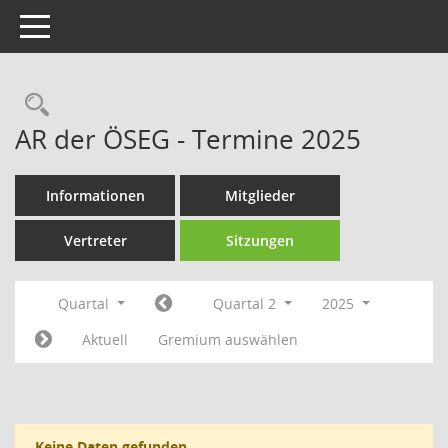
Toggle navigation
Rechercheauswahl
AR der ÖSEG - Termine 2025
Informationen
Mitglieder
Vertreter
Sitzungen
Quartal
Quartal 2
2025
Aktuell
Gremium auswählen
Keine Daten gefunden.