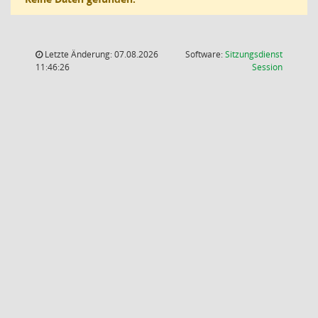
Letzte Änderung: 07.08.2026
Software:
Sitzungsdienst
(Wird in
11:46:26
Session