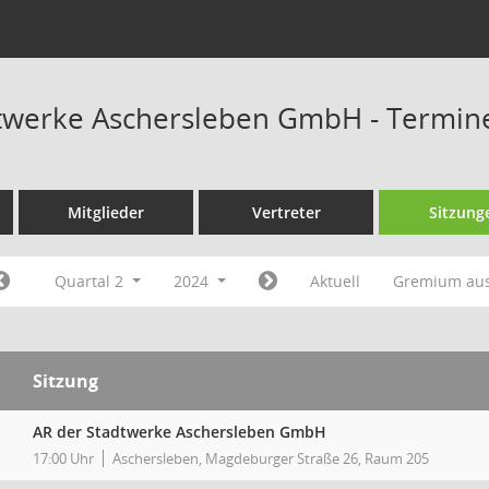
twerke Aschersleben GmbH - Termin
Mitglieder
Vertreter
Sitzung
Quartal 2
2024
Aktuell
Gremium au
Sitzung
AR der Stadtwerke Aschersleben GmbH
17:00 Uhr
Aschersleben, Magdeburger Straße 26, Raum 205