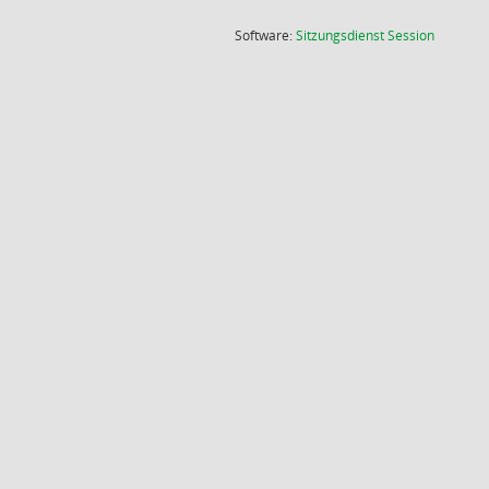
(Wird in
Software:
Sitzungsdienst
Session