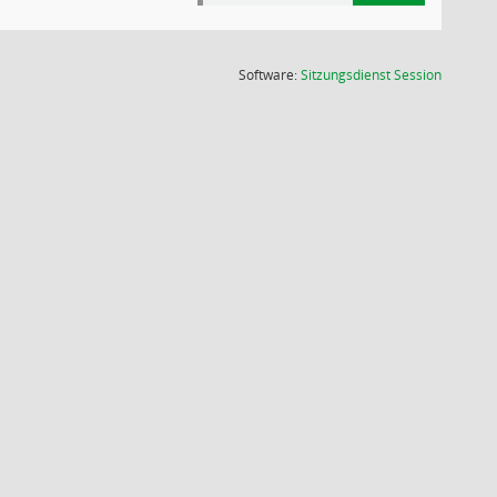
(Wird in
Software:
Sitzungsdienst
Session