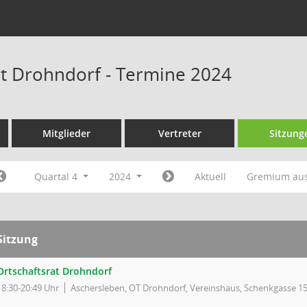
at Drohndorf - Termine 2024
Mitglieder
Vertreter
Sitzung
Quartal 4
2024
Aktuell
Gremium au
Sitzung
Ortschaftsrat Drohndorf
18:30-20:49 Uhr
Aschersleben, OT Drohndorf, Vereinshaus, Schenkgasse 15