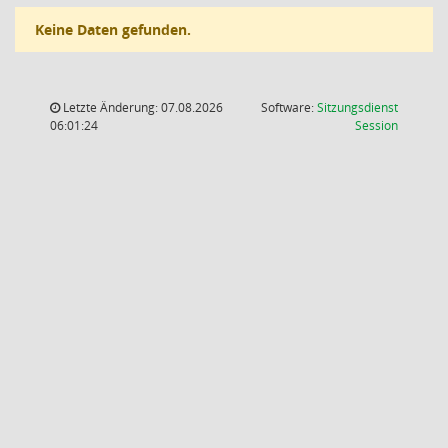
Keine Daten gefunden.
Letzte Änderung: 07.08.2026
Software:
Sitzungsdienst
(Wird in
06:01:24
Session