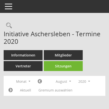
Toggle navigation
Rechercheauswahl
Initiative Aschersleben - Termine
2020
Informationen
Mitglieder
Vertreter
Sitzungen
Monat
August
2020
Aktuell
Gremium auswählen