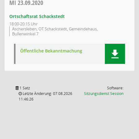
MI
23.09.2020
Ortschaftsrat Schackstedt
18:00-20:15 Uhr
Aschersleben, OT Schackstedt, Gemeindehaus,
Bullenwinkel 7
Öffentliche Bekanntmachung
1 Satz
Software:
(Wird in
Letzte Änderung: 07.08.2026
Sitzungsdienst
Session
11:46:26