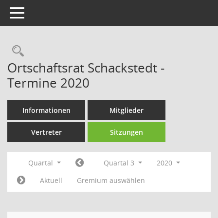
Toggle navigation
Rechercheauswahl
Ortschaftsrat Schackstedt -
Termine 2020
Informationen
Mitglieder
Vertreter
Sitzungen
Quartal
Quartal 3
2020
Aktuell
Gremium auswählen