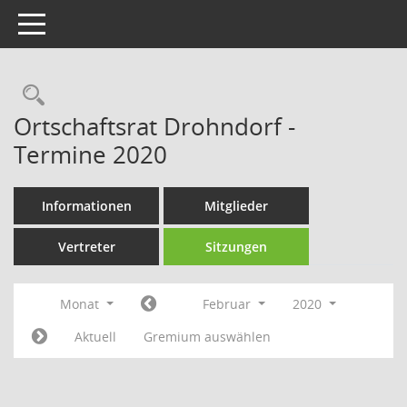
Toggle navigation
Rechercheauswahl
Ortschaftsrat Drohndorf -
Termine 2020
Informationen
Mitglieder
Vertreter
Sitzungen
Monat
Februar
2020
Aktuell
Gremium auswählen