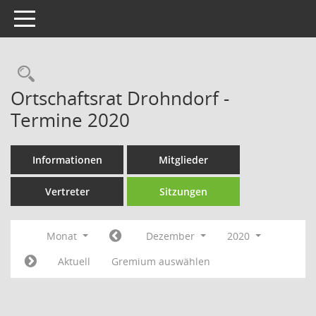
Toggle navigation
Rechercheauswahl
Ortschaftsrat Drohndorf -
Termine 2020
Informationen
Mitglieder
Vertreter
Sitzungen
Monat
Dezember
2020
Aktuell
Gremium auswählen