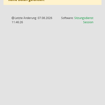
Letzte Änderung: 07.08.2026
Software:
Sitzungsdienst
(Wird in
11:46:26
Session