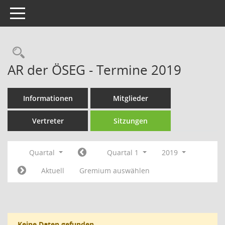
Toggle navigation
Rechercheauswahl
AR der ÖSEG - Termine 2019
Informationen
Mitglieder
Vertreter
Sitzungen
Quartal
Quartal 1
2019
Aktuell
Gremium auswählen
Keine Daten gefunden.