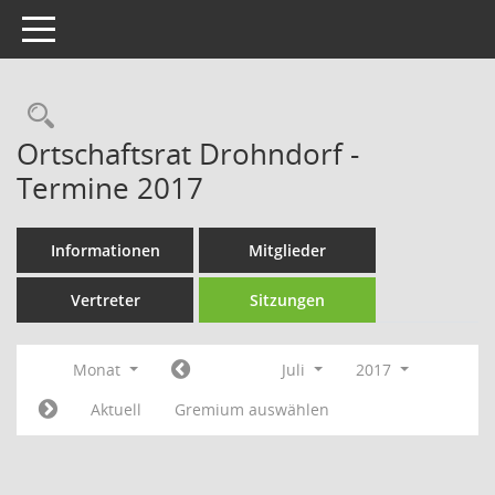
Toggle navigation
Rechercheauswahl
Ortschaftsrat Drohndorf -
Termine 2017
Informationen
Mitglieder
Vertreter
Sitzungen
Monat
Juli
2017
Aktuell
Gremium auswählen