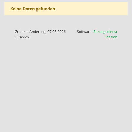
Keine Daten gefunden.
Letzte Änderung: 07.08.2026
Software:
Sitzungsdienst
(Wird in
11:46:26
Session