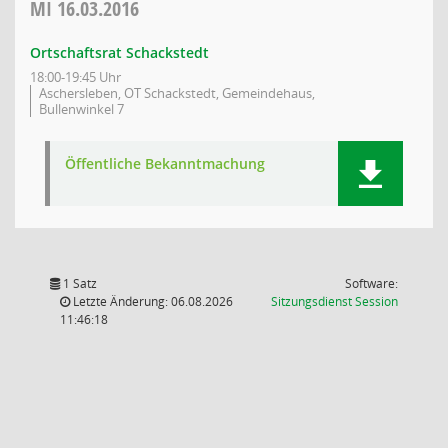
MI
16.03.2016
Ortschaftsrat Schackstedt
18:00-19:45 Uhr
Aschersleben, OT Schackstedt, Gemeindehaus,
Bullenwinkel 7
Öffentliche Bekanntmachung
1 Satz
Software:
(Wird in
Letzte Änderung: 06.08.2026
Sitzungsdienst
Session
11:46:18