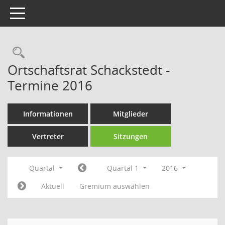
Toggle navigation
Rechercheauswahl
Ortschaftsrat Schackstedt -
Termine 2016
Informationen
Mitglieder
Vertreter
Sitzungen
Quartal
Quartal 1
2016
Aktuell
Gremium auswählen