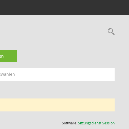
Rec
en
swählen
(Wird in
Software:
Sitzungsdienst
Session