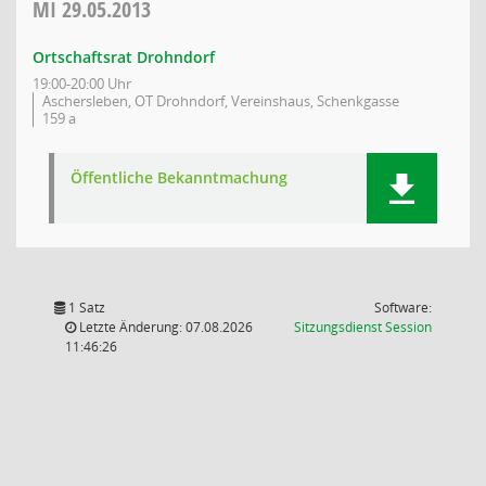
MI
29.05.2013
Ortschaftsrat Drohndorf
19:00-20:00 Uhr
Aschersleben, OT Drohndorf, Vereinshaus, Schenkgasse
159 a
Öffentliche Bekanntmachung
1 Satz
Software:
(Wird in
Letzte Änderung: 07.08.2026
Sitzungsdienst
Session
11:46:26