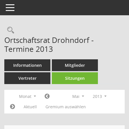
Toggle navigation
Rechercheauswahl
Ortschaftsrat Drohndorf -
Termine 2013
Informationen
Mitglieder
Vertreter
Sitzungen
Monat
Mai
2013
Aktuell
Gremium auswählen