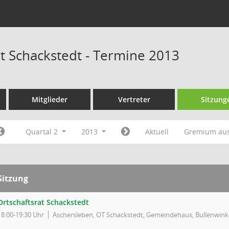
at Schackstedt - Termine 2013
Mitglieder
Vertreter
Sitzung
Quartal 2
2013
Aktuell
Gremium au
Sitzung
Ortschaftsrat Schackstedt
18:00-19:30 Uhr
Aschersleben, OT Schackstedt, Gemeindehaus, Bullenwink