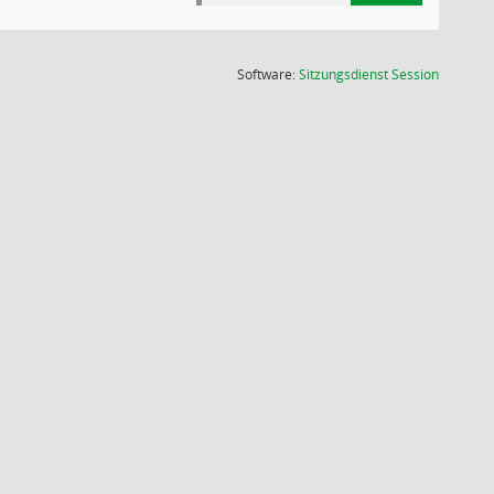
(Wird in
Software:
Sitzungsdienst
Session