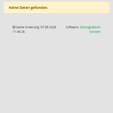
Keine Daten gefunden.
Letzte Änderung: 07.08.2026
Software:
Sitzungsdienst
(Wird in
11:46:26
Session