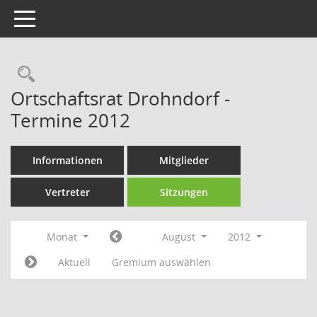
Toggle navigation
Rechercheauswahl
Ortschaftsrat Drohndorf -
Termine 2012
Informationen
Mitglieder
Vertreter
Sitzungen
Monat
August
2012
Aktuell
Gremium auswählen