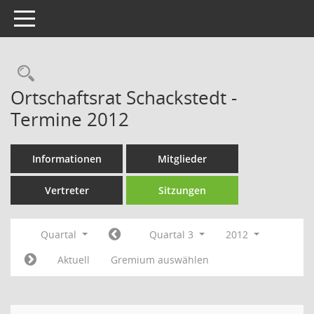
Toggle navigation
Rechercheauswahl
Ortschaftsrat Schackstedt -
Termine 2012
Informationen
Mitglieder
Vertreter
Sitzungen
Quartal
Quartal 3
2012
Aktuell
Gremium auswählen