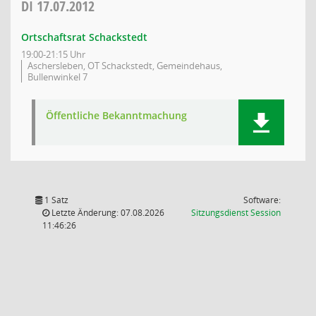
DI
17.07.2012
Ortschaftsrat Schackstedt
19:00-21:15 Uhr
Aschersleben, OT Schackstedt, Gemeindehaus,
Bullenwinkel 7
Öffentliche Bekanntmachung
1 Satz
Software:
(Wird in
Letzte Änderung: 07.08.2026
Sitzungsdienst
Session
11:46:26