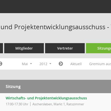
- und Projektentwicklungsausschuss 
Mitglieder
Vertreter
Sitzung
Mai
2012
Aktuell
Gremium au
Sitzung
Wirtschafts- und Projektentwicklungsausschuss
17:00-17:30 Uhr
Aschersleben, Markt 1, Ratszimmer