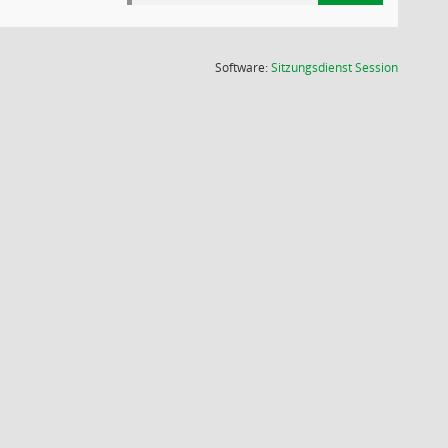
(Wird in
Software:
Sitzungsdienst
Session