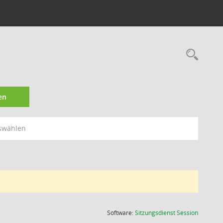
Rec
en
swählen
(Wird in
Software:
Sitzungsdienst
Session