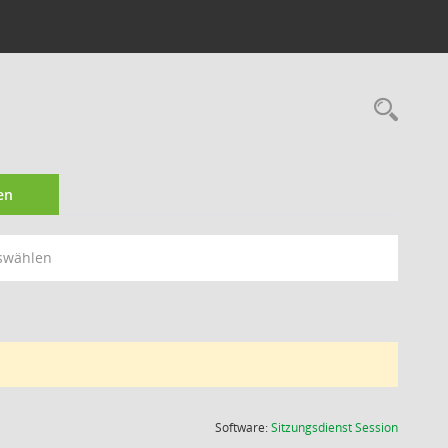
Rec
en
swählen
(Wird in
Software:
Sitzungsdienst
Session