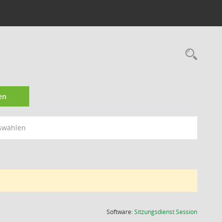
Rec
en
swählen
(Wird in
Software:
Sitzungsdienst
Session