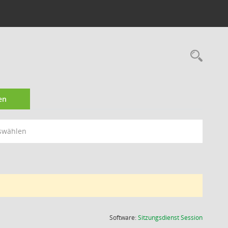
Rec
en
swählen
(Wird in
Software:
Sitzungsdienst
Session