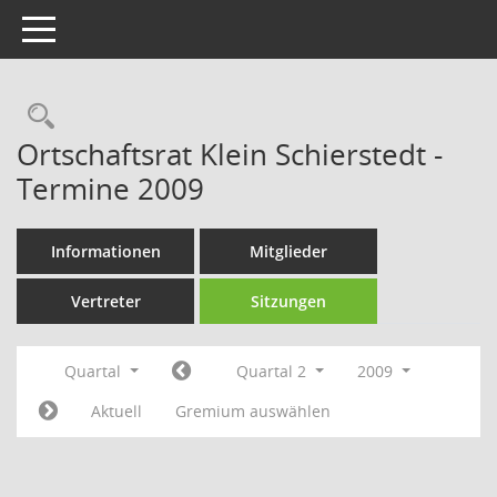
Toggle navigation
Rechercheauswahl
Ortschaftsrat Klein Schierstedt -
Termine 2009
Informationen
Mitglieder
Vertreter
Sitzungen
Quartal
Quartal 2
2009
Aktuell
Gremium auswählen